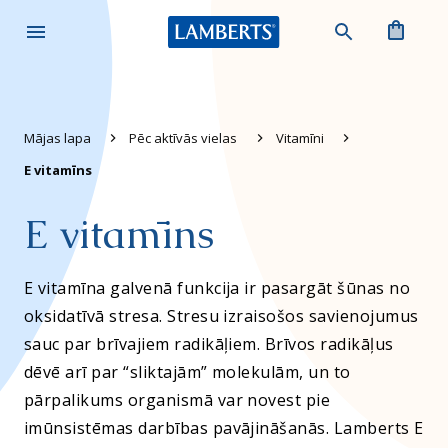
Meklēšana
(0)
Mājas lapa
Pēc aktīvās vielas
Vitamīni
E vitamīns
E vitamīns
E vitamīna galvenā funkcija ir pasargāt šūnas no
oksidatīvā stresa. Stresu izraisošos savienojumus
sauc par brīvajiem radikāļiem. Brīvos radikāļus
dēvē arī par “sliktajām” molekulām, un to
pārpalikums organismā var novest pie
imūnsistēmas darbības pavājināšanās. Lamberts E