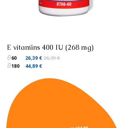
E vitamīns 400 IU (268 mg)
Original
Current
60
26,39
€
26,39
€
price
price
180
44,89
€
was:
is:
26,39 €.
26,39 €.