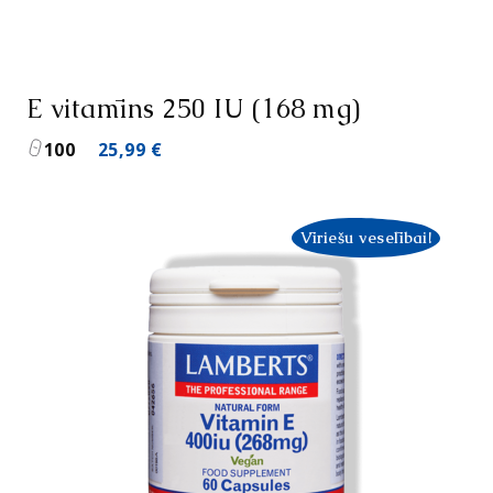
E vitamīns 250 IU (168 mg)
100
25,99
€
Vīriešu veselībai!