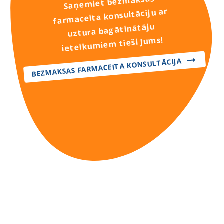
Saņemiet bezmaksas
farmaceita konsultāciju ar
uztura bagātinātāju
ieteikumiem tieši Jums!
BEZMAKSAS FARMACEITA KONSULTĀCIJA