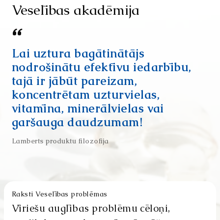
Veselības akadēmija
Lai uztura bagātinātājs
nodrošinātu efektīvu iedarbību,
tajā ir jābūt pareizam,
koncentrētam uzturvielas,
vitamīna, minerālvielas vai
garšauga daudzumam!
Lamberts produktu filozofija
Raksti Veselības problēmas
Vīriešu auglības problēmu cēloņi,