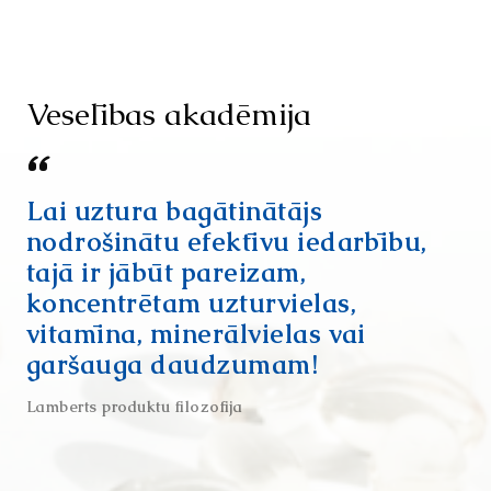
Veselības akadēmija
Lai uztura bagātinātājs
nodrošinātu efektīvu iedarbību,
tajā ir jābūt pareizam,
koncentrētam uzturvielas,
vitamīna, minerālvielas vai
garšauga daudzumam!
Lamberts produktu filozofija