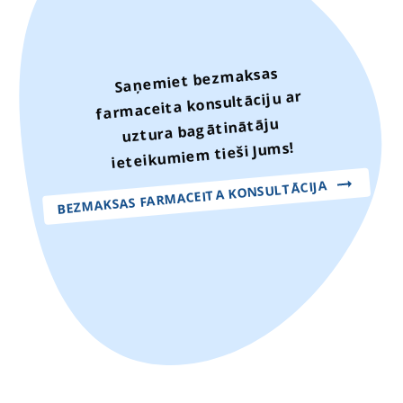
Saņemiet bezmaksas
farmaceita konsultāciju ar
uztura bagātinātāju
ieteikumiem tieši Jums!
BEZMAKSAS FARMACEITA KONSULTĀCIJA