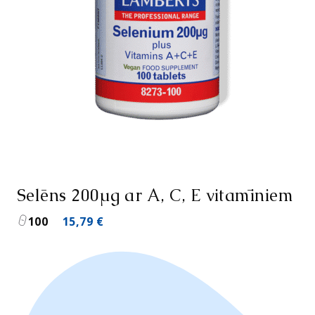
Selēns 200µg ar A, C, E vitamīniem
100
15,79
€