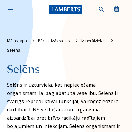
Meklēšana
(0)
Mājas lapa
Pēc aktīvās vielas
Minerālvielas
Selēns
Selēns
Selēns ir uzturviela, kas nepieciešama
organismam, lai saglabātu tā veselību. Selēns ir
svarīgs reproduktīvai funkcijai, vairogdziedzera
darbībai, DNS veidošanai un organisma
aizsardzībai pret brīvo radikāļu radītajiem
bojājumiem un infekcijām. Selēns organismam ir