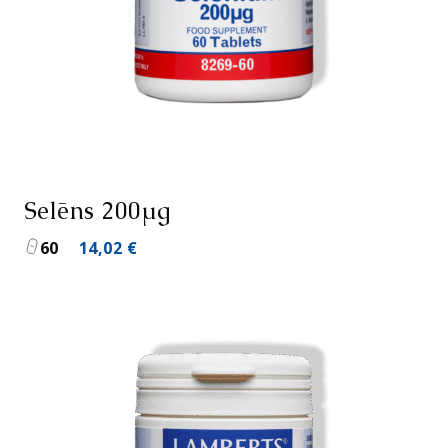
Selēns 200µg
60
14,02
€